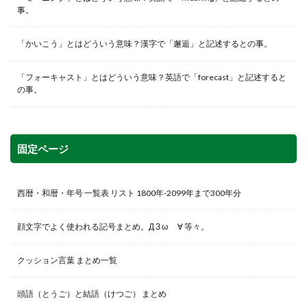
事。
「かいこう」とはどういう意味？漢字で「邂逅」と記述するとの事。
「フォーキャスト」とはどういう意味？英語で「forecast」と記述すると
の事。
固定ページ
西暦・和暦・年号 一覧表 リスト 1800年-2099年まで300年分
顔文字でよく使われる記号まとめ。Д З ω ゞ∀ 等々。
クッション言葉 まとめ一覧
頭語（とうご）と結語（けつご） まとめ