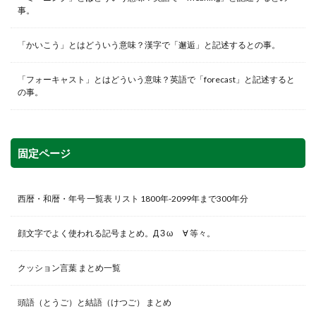
事。
「かいこう」とはどういう意味？漢字で「邂逅」と記述するとの事。
「フォーキャスト」とはどういう意味？英語で「forecast」と記述すると
の事。
固定ページ
西暦・和暦・年号 一覧表 リスト 1800年-2099年まで300年分
顔文字でよく使われる記号まとめ。Д З ω ゞ∀ 等々。
クッション言葉 まとめ一覧
頭語（とうご）と結語（けつご） まとめ