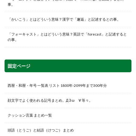
事。
「かいこう」とはどういう意味？漢字で「邂逅」と記述するとの事。
「フォーキャスト」とはどういう意味？英語で「forecast」と記述すると
の事。
固定ページ
西暦・和暦・年号 一覧表 リスト 1800年-2099年まで300年分
顔文字でよく使われる記号まとめ。Д З ω ゞ∀ 等々。
クッション言葉 まとめ一覧
頭語（とうご）と結語（けつご） まとめ