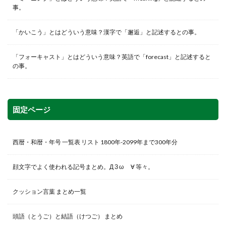
事。
「かいこう」とはどういう意味？漢字で「邂逅」と記述するとの事。
「フォーキャスト」とはどういう意味？英語で「forecast」と記述すると
の事。
固定ページ
西暦・和暦・年号 一覧表 リスト 1800年-2099年まで300年分
顔文字でよく使われる記号まとめ。Д З ω ゞ∀ 等々。
クッション言葉 まとめ一覧
頭語（とうご）と結語（けつご） まとめ