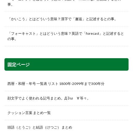
事。
「かいこう」とはどういう意味？漢字で「邂逅」と記述するとの事。
「フォーキャスト」とはどういう意味？英語で「forecast」と記述すると
の事。
固定ページ
西暦・和暦・年号 一覧表 リスト 1800年-2099年まで300年分
顔文字でよく使われる記号まとめ。Д З ω ゞ∀ 等々。
クッション言葉 まとめ一覧
頭語（とうご）と結語（けつご） まとめ