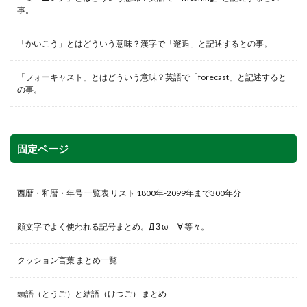
事。
「かいこう」とはどういう意味？漢字で「邂逅」と記述するとの事。
「フォーキャスト」とはどういう意味？英語で「forecast」と記述すると
の事。
固定ページ
西暦・和暦・年号 一覧表 リスト 1800年-2099年まで300年分
顔文字でよく使われる記号まとめ。Д З ω ゞ∀ 等々。
クッション言葉 まとめ一覧
頭語（とうご）と結語（けつご） まとめ