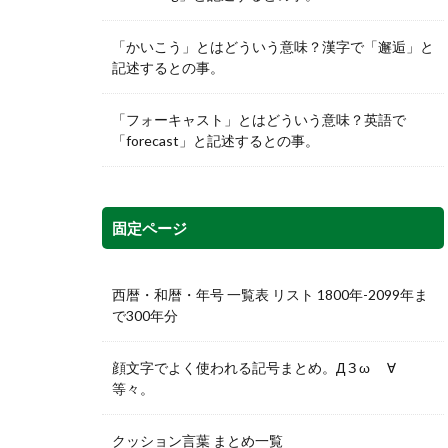
「かいこう」とはどういう意味？漢字で「邂逅」と
記述するとの事。
「フォーキャスト」とはどういう意味？英語で
「forecast」と記述するとの事。
固定ページ
西暦・和暦・年号 一覧表 リスト 1800年-2099年ま
で300年分
顔文字でよく使われる記号まとめ。Д З ω ゞ∀
等々。
クッション言葉 まとめ一覧