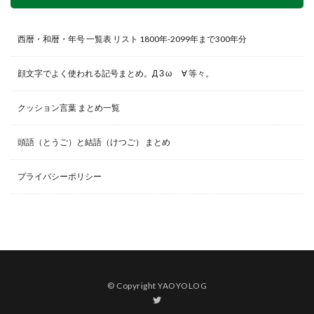
西暦・和暦・年号 一覧表 リスト 1800年-2099年まで300年分
顔文字でよく使われる記号まとめ。Д З ω ゞ∀ 等々。
クッション言葉 まとめ一覧
頭語（とうご）と結語（けつご） まとめ
プライバシーポリシー
© Copyright YAOYOLOG