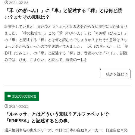
2024-02-26
「禾（のぎへん）」に「卑」と記述する「稗」とは何と読
む？またその意味は？
読書をしていると、またひとつちょっと読みの分からない漢字に目が止まり
ました。 「稗の栽培で…」 この「禾（のぎへん）」に「卑弥呼（ひみこ）」
の「卑」と記述する「稗」とは何と読むのでしょうか？またその意味は？ち
ょっと分からなかったので早速調べてみました。 「禾（のぎへん）」に「卑
弥呼（ひみこ）」の「卑」と記述する「稗」は、音読みでは「ハイ」。訓読
みでは、ひえ、こまかい、と読んで、穀物の一 […]
続きを読む
言葉文章文言関連
2024-02-25
「ルネッサ」とはどういう意味？アルファベットで
「R’NESSA」と記述するとの事。
週末恒例車名の由来シリーズ。本日は日本の自動車メーカー、日産自動車の