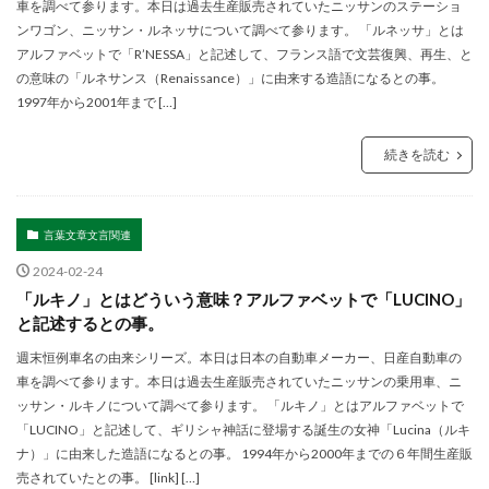
車を調べて参ります。本日は過去生産販売されていたニッサンのステーショ
ンワゴン、ニッサン・ルネッサについて調べて参ります。 「ルネッサ」とは
アルファベットで「R’NESSA」と記述して、フランス語で文芸復興、再生、と
の意味の「ルネサンス（Renaissance）」に由来する造語になるとの事。
1997年から2001年まで […]
続きを読む
言葉文章文言関連
2024-02-24
「ルキノ」とはどういう意味？アルファベットで「LUCINO」
と記述するとの事。
週末恒例車名の由来シリーズ。本日は日本の自動車メーカー、日産自動車の
車を調べて参ります。本日は過去生産販売されていたニッサンの乗用車、ニ
ッサン・ルキノについて調べて参ります。 「ルキノ」とはアルファベットで
「LUCINO」と記述して、ギリシャ神話に登場する誕生の女神「Lucina（ルキ
ナ）」に由来した造語になるとの事。 1994年から2000年までの６年間生産販
売されていたとの事。 [link] […]