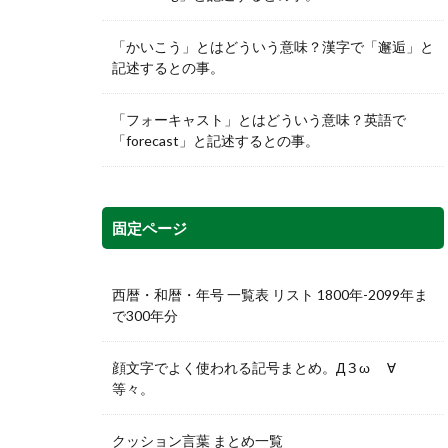
「かいこう」とはどういう意味？漢字で「邂逅」と
記述するとの事。
「フォーキャスト」とはどういう意味？英語で
「forecast」と記述するとの事。
固定ページ
西暦・和暦・年号 一覧表 リスト 1800年-2099年ま
で300年分
顔文字でよく使われる記号まとめ。Д З ω ゞ∀
等々。
クッション言葉 まとめ一覧