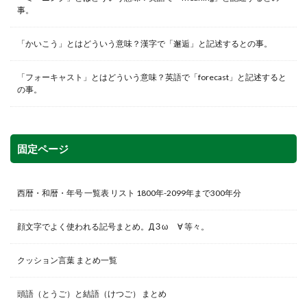
事。
「かいこう」とはどういう意味？漢字で「邂逅」と記述するとの事。
「フォーキャスト」とはどういう意味？英語で「forecast」と記述すると
の事。
固定ページ
西暦・和暦・年号 一覧表 リスト 1800年-2099年まで300年分
顔文字でよく使われる記号まとめ。Д З ω ゞ∀ 等々。
クッション言葉 まとめ一覧
頭語（とうご）と結語（けつご） まとめ