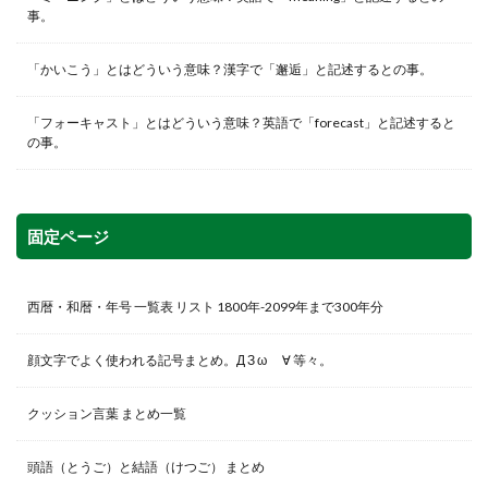
事。
「かいこう」とはどういう意味？漢字で「邂逅」と記述するとの事。
「フォーキャスト」とはどういう意味？英語で「forecast」と記述すると
の事。
固定ページ
西暦・和暦・年号 一覧表 リスト 1800年-2099年まで300年分
顔文字でよく使われる記号まとめ。Д З ω ゞ∀ 等々。
クッション言葉 まとめ一覧
頭語（とうご）と結語（けつご） まとめ