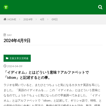
HOME
2024年
4月
09日
DAY
2024年4月9日
言葉文章文言関連
2024-04-09
「イディオム」とはどういう意味？アルファベットで
「idiom」と記述するとの事。
ラジオを聞いていると、またひとつちょっと気になるカタカナ英語を耳にし
ました。 「英語のイディオムを…」 この「イディオム」とはどういう意味に
なるのでしょうか？ちょっと気になったので早速調べてみました。 「イディ
オム」とはアルファベットで「idiom」と記述して、ギリシャ語で、特性、と
の意味の語句に由来した英語で、数個の単語で構成された語句、熟語、慣用