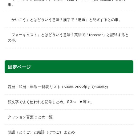
事。
「かいこう」とはどういう意味？漢字で「邂逅」と記述するとの事。
「フォーキャスト」とはどういう意味？英語で「forecast」と記述すると
の事。
固定ページ
西暦・和暦・年号 一覧表 リスト 1800年-2099年まで300年分
顔文字でよく使われる記号まとめ。Д З ω ゞ∀ 等々。
クッション言葉 まとめ一覧
頭語（とうご）と結語（けつご） まとめ