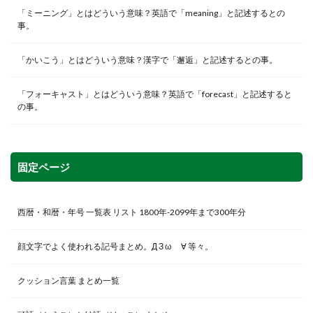
「ミーニング」とはどういう意味？英語で「meaning」と記述するとの
事。
「かいこう」とはどういう意味？漢字で「邂逅」と記述するとの事。
「フォーキャスト」とはどういう意味？英語で「forecast」と記述すると
の事。
固定ページ
西暦・和暦・年号 一覧表 リスト 1800年-2099年まで300年分
顔文字でよく使われる記号まとめ。Д З ω ゞ∀ 等々。
クッション言葉 まとめ一覧