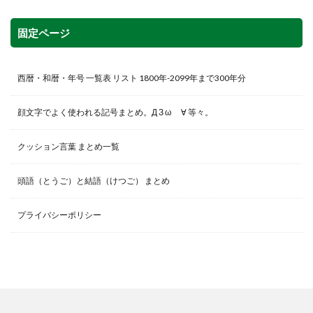
固定ページ
西暦・和暦・年号 一覧表 リスト 1800年-2099年まで300年分
顔文字でよく使われる記号まとめ。Д З ω ゞ∀ 等々。
クッション言葉 まとめ一覧
頭語（とうご）と結語（けつご） まとめ
プライバシーポリシー