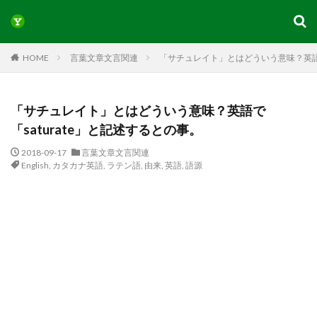
HOME
言葉文章文言関連
「サチュレイト」とはどういう意味？英語で
「サチュレイト」とはどういう意味？英語で
「saturate」と記述するとの事。
2018-09-17
言葉文章文言関連
English
,
カタカナ英語
,
ラテン語
,
由来
,
英語
,
語源