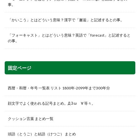
事。
「かいこう」とはどういう意味？漢字で「邂逅」と記述するとの事。
「フォーキャスト」とはどういう意味？英語で「forecast」と記述すると
の事。
固定ページ
西暦・和暦・年号 一覧表 リスト 1800年-2099年まで300年分
顔文字でよく使われる記号まとめ。Д З ω ゞ∀ 等々。
クッション言葉 まとめ一覧
頭語（とうご）と結語（けつご） まとめ