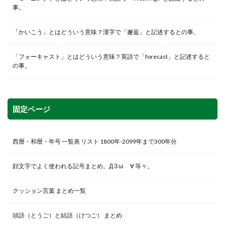
事。
「かいこう」とはどういう意味？漢字で「邂逅」と記述するとの事。
「フォーキャスト」とはどういう意味？英語で「forecast」と記述すると
の事。
固定ページ
西暦・和暦・年号 一覧表 リスト 1800年-2099年まで300年分
顔文字でよく使われる記号まとめ。Д З ω ゞ∀ 等々。
クッション言葉 まとめ一覧
頭語（とうご）と結語（けつご） まとめ