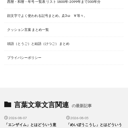
西暦・和暦・年号 一覧表 リスト 1800年-2099年まで300年分
顔文字でよく使われる記号まとめ。Д З ω ゞ∀ 等々。
クッション言葉 まとめ一覧
頭語（とうご）と結語（けつご） まとめ
プライバシーポリシー
言葉文章文言関連
の最新記事
2026-08-07
2026-08-05
「エンザイム」とはどういう意
「めいぼうこうし」とはどういう