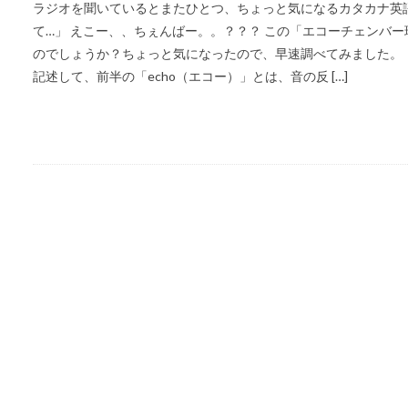
ラジオを聞いているとまたひとつ、ちょっと気になるカタカナ英
て…」 えこー、、ちぇんばー。。？？？ この「エコーチェンバ
のでしょうか？ちょっと気になったので、早速調べてみました。 「エコ
記述して、前半の「echo（エコー）」とは、音の反 […]