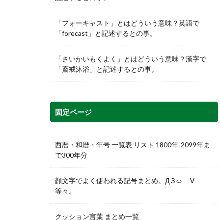
「フォーキャスト」とはどういう意味？英語で
「forecast」と記述するとの事。
「さいかいもくよく」とはどういう意味？漢字で
「斎戒沐浴」と記述するとの事。
固定ページ
西暦・和暦・年号 一覧表 リスト 1800年-2099年ま
で300年分
顔文字でよく使われる記号まとめ。Д З ω ゞ∀
等々。
クッション言葉 まとめ一覧