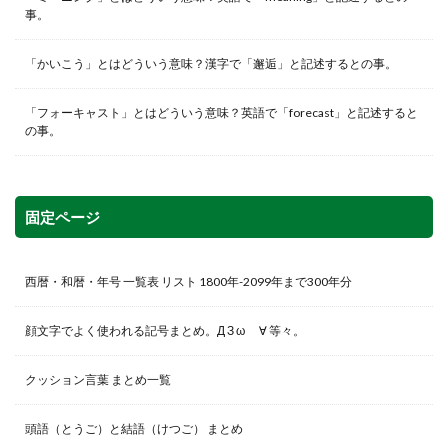
事。
「かいこう」とはどういう意味？漢字で「邂逅」と記述するとの事。
「フォーキャスト」とはどういう意味？英語で「forecast」と記述すると
の事。
固定ページ
西暦・和暦・年号 一覧表 リスト 1800年-2099年まで300年分
顔文字でよく使われる記号まとめ。Д З ω ゞ∀ 等々。
クッション言葉 まとめ一覧
頭語（とうご）と結語（けつご） まとめ