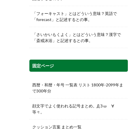
「フォーキャスト」とはどういう意味？英語で
「forecast」と記述するとの事。
「さいかいもくよく」とはどういう意味？漢字で
「斎戒沐浴」と記述するとの事。
固定ページ
西暦・和暦・年号 一覧表 リスト 1800年-2099年ま
で300年分
顔文字でよく使われる記号まとめ。Д З ω ゞ∀
等々。
クッション言葉 まとめ一覧