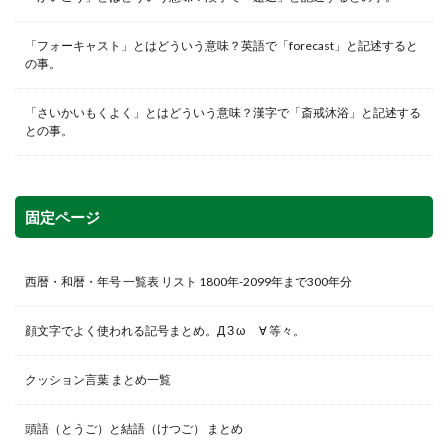
「フォーキャスト」とはどういう意味？英語で「forecast」と記述すると
の事。
「さいかいもくよく」とはどういう意味？漢字で「斎戒沐浴」と記述する
との事。
固定ページ
西暦・和暦・年号 一覧表 リスト 1800年-2099年まで300年分
顔文字でよく使われる記号まとめ。Д З ω ゞ∀ 等々。
クッション言葉 まとめ一覧
頭語（とうご）と結語（けつご） まとめ