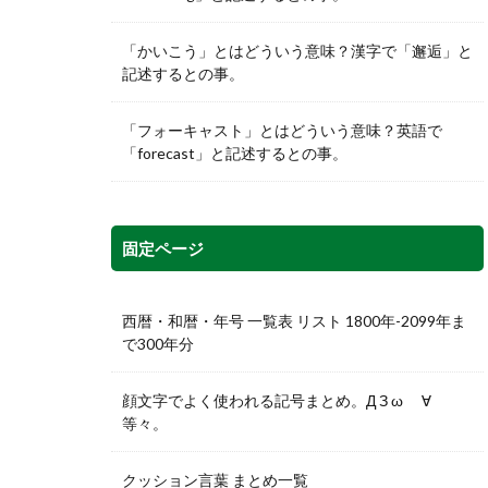
「かいこう」とはどういう意味？漢字で「邂逅」と
記述するとの事。
「フォーキャスト」とはどういう意味？英語で
「forecast」と記述するとの事。
固定ページ
西暦・和暦・年号 一覧表 リスト 1800年-2099年ま
で300年分
顔文字でよく使われる記号まとめ。Д З ω ゞ∀
等々。
クッション言葉 まとめ一覧