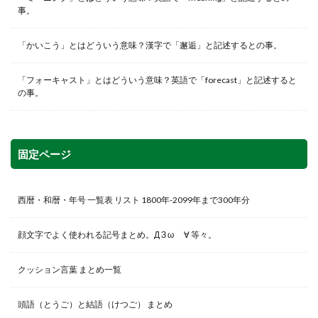
事。
「かいこう」とはどういう意味？漢字で「邂逅」と記述するとの事。
「フォーキャスト」とはどういう意味？英語で「forecast」と記述すると
の事。
固定ページ
西暦・和暦・年号 一覧表 リスト 1800年-2099年まで300年分
顔文字でよく使われる記号まとめ。Д З ω ゞ∀ 等々。
クッション言葉 まとめ一覧
頭語（とうご）と結語（けつご） まとめ