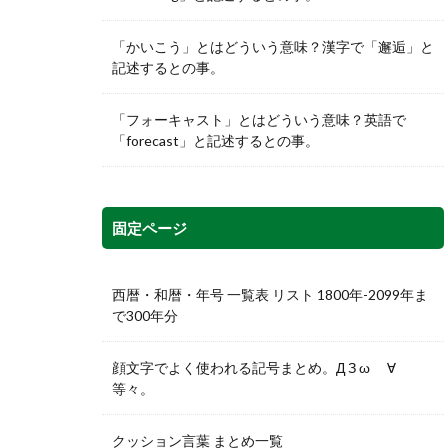
「かいこう」とはどういう意味？漢字で「邂逅」と
記述するとの事。
「フォーキャスト」とはどういう意味？英語で
「forecast」と記述するとの事。
固定ページ
西暦・和暦・年号 一覧表 リスト 1800年-2099年ま
で300年分
顔文字でよく使われる記号まとめ。Д З ω ゞ∀
等々。
クッション言葉 まとめ一覧