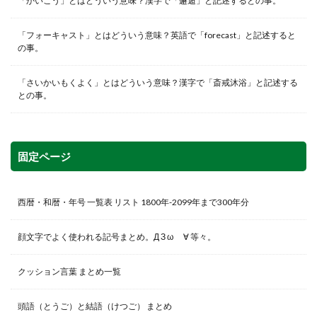
「かいこう」とはどういう意味？漢字で「邂逅」と記述するとの事。
「フォーキャスト」とはどういう意味？英語で「forecast」と記述すると
の事。
「さいかいもくよく」とはどういう意味？漢字で「斎戒沐浴」と記述する
との事。
固定ページ
西暦・和暦・年号 一覧表 リスト 1800年-2099年まで300年分
顔文字でよく使われる記号まとめ。Д З ω ゞ∀ 等々。
クッション言葉 まとめ一覧
頭語（とうご）と結語（けつご） まとめ