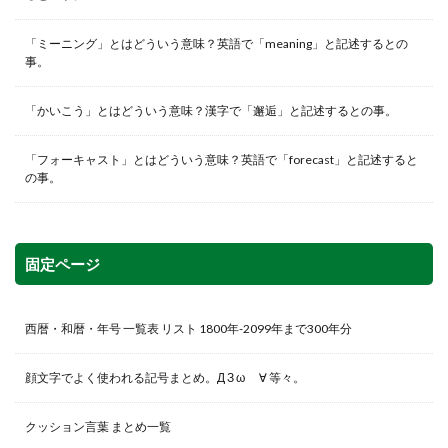
「ミーニング」とはどういう意味？英語で「meaning」と記述するとの
事。
「かいこう」とはどういう意味？漢字で「邂逅」と記述するとの事。
「フォーキャスト」とはどういう意味？英語で「forecast」と記述すると
の事。
固定ページ
西暦・和暦・年号 一覧表 リスト 1800年-2099年まで300年分
顔文字でよく使われる記号まとめ。Д З ω ゞ∀ 等々。
クッション言葉 まとめ一覧