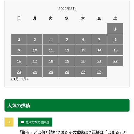
2025年2月
日
月
火
水
木
金
土
1
2
3
4
5
6
7
8
9
10
11
12
13
14
15
16
17
18
19
20
21
22
23
24
25
26
27
28
« 1月
3月 »
人気の投稿
言葉文章文言関連
「嵌る」とは何と読む？またその意味は？正解は「はまる」と