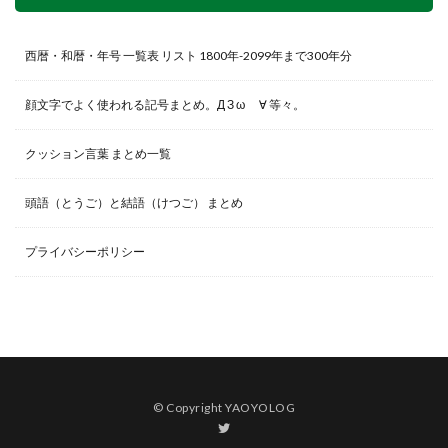
西暦・和暦・年号 一覧表 リスト 1800年-2099年まで300年分
顔文字でよく使われる記号まとめ。Д З ω ゞ∀ 等々。
クッション言葉 まとめ一覧
頭語（とうご）と結語（けつご） まとめ
プライバシーポリシー
© Copyright YAOYOLOG