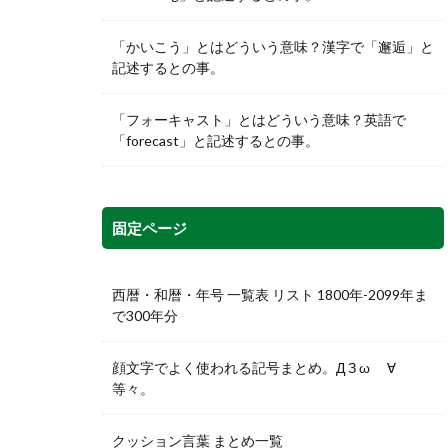
「かいこう」とはどういう意味？漢字で「邂逅」と
記述するとの事。
「フォーキャスト」とはどういう意味？英語で
「forecast」と記述するとの事。
固定ページ
西暦・和暦・年号 一覧表 リスト 1800年-2099年ま
で300年分
顔文字でよく使われる記号まとめ。Д З ω ゞ∀
等々。
クッション言葉 まとめ一覧