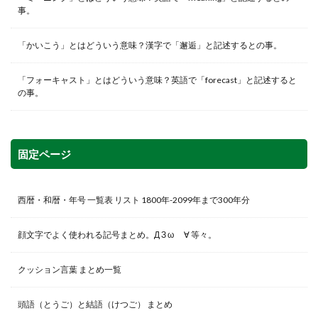
事。
「かいこう」とはどういう意味？漢字で「邂逅」と記述するとの事。
「フォーキャスト」とはどういう意味？英語で「forecast」と記述すると
の事。
固定ページ
西暦・和暦・年号 一覧表 リスト 1800年-2099年まで300年分
顔文字でよく使われる記号まとめ。Д З ω ゞ∀ 等々。
クッション言葉 まとめ一覧
頭語（とうご）と結語（けつご） まとめ