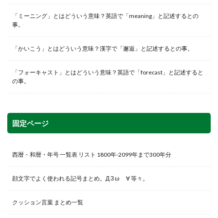
「ミーニング」とはどういう意味？英語で「meaning」と記述するとの
事。
「かいこう」とはどういう意味？漢字で「邂逅」と記述するとの事。
「フォーキャスト」とはどういう意味？英語で「forecast」と記述すると
の事。
固定ページ
西暦・和暦・年号 一覧表 リスト 1800年-2099年まで300年分
顔文字でよく使われる記号まとめ。Д З ω ゞ∀ 等々。
クッション言葉 まとめ一覧