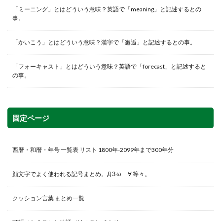
「ミーニング」とはどういう意味？英語で「meaning」と記述するとの
事。
「かいこう」とはどういう意味？漢字で「邂逅」と記述するとの事。
「フォーキャスト」とはどういう意味？英語で「forecast」と記述すると
の事。
固定ページ
西暦・和暦・年号 一覧表 リスト 1800年-2099年まで300年分
顔文字でよく使われる記号まとめ。Д З ω ゞ∀ 等々。
クッション言葉 まとめ一覧