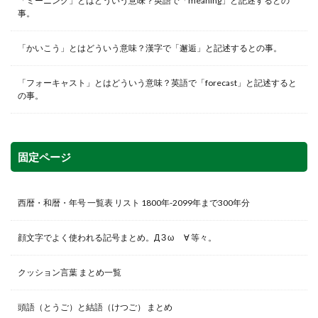
「ミーニング」とはどういう意味？英語で「meaning」と記述するとの
事。
「かいこう」とはどういう意味？漢字で「邂逅」と記述するとの事。
「フォーキャスト」とはどういう意味？英語で「forecast」と記述すると
の事。
固定ページ
西暦・和暦・年号 一覧表 リスト 1800年-2099年まで300年分
顔文字でよく使われる記号まとめ。Д З ω ゞ∀ 等々。
クッション言葉 まとめ一覧
頭語（とうご）と結語（けつご） まとめ