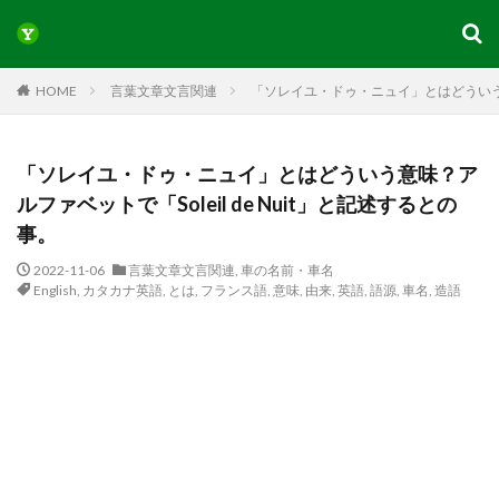
HOME
言葉文章文言関連
「ソレイユ・ドゥ・ニュイ」とはどういう意味
「ソレイユ・ドゥ・ニュイ」とはどういう意味？ア
ルファベットで「Soleil de Nuit」と記述するとの
事。
2022-11-06
言葉文章文言関連
,
車の名前・車名
English
,
カタカナ英語
,
とは
,
フランス語
,
意味
,
由来
,
英語
,
語源
,
車名
,
造語