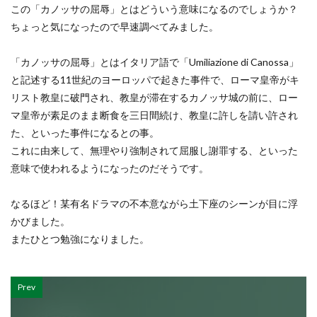
この「カノッサの屈辱」とはどういう意味になるのでしょうか？
ちょっと気になったので早速調べてみました。
「カノッサの屈辱」とはイタリア語で「Umiliazione di Canossa」
と記述する11世紀のヨーロッパで起きた事件で、ローマ皇帝がキ
リスト教皇に破門され、教皇が滞在するカノッサ城の前に、ロー
マ皇帝が素足のまま断食を三日間続け、教皇に許しを請い許され
た、といった事件になるとの事。
これに由来して、無理やり強制されて屈服し謝罪する、といった
意味で使われるようになったのだそうです。
なるほど！某有名ドラマの不本意ながら土下座のシーンが目に浮
かびました。
またひとつ勉強になりました。
Prev