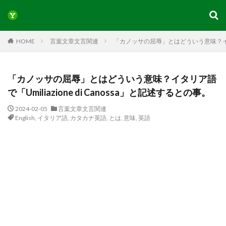
HOME
言葉文章文言関連
「カノッサの屈辱」とはどういう意味？イタリア語
「カノッサの屈辱」とはどういう意味？イタリア語
で「Umiliazione di Canossa」と記述するとの事。
2024-02-05
言葉文章文言関連
English
,
イタリア語
,
カタカナ英語
,
とは
,
意味
,
英語