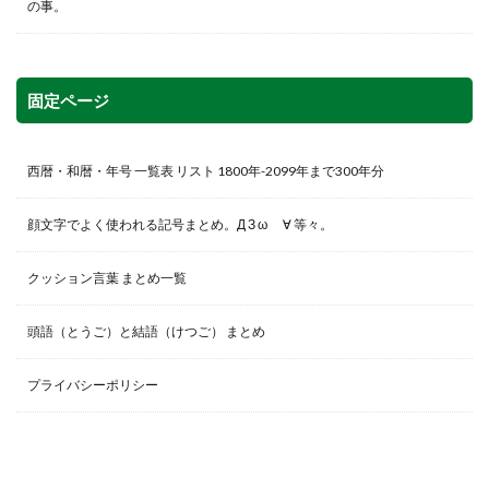
の事。
固定ページ
西暦・和暦・年号 一覧表 リスト 1800年-2099年まで300年分
顔文字でよく使われる記号まとめ。Д З ω ゞ∀ 等々。
クッション言葉 まとめ一覧
頭語（とうご）と結語（けつご） まとめ
プライバシーポリシー