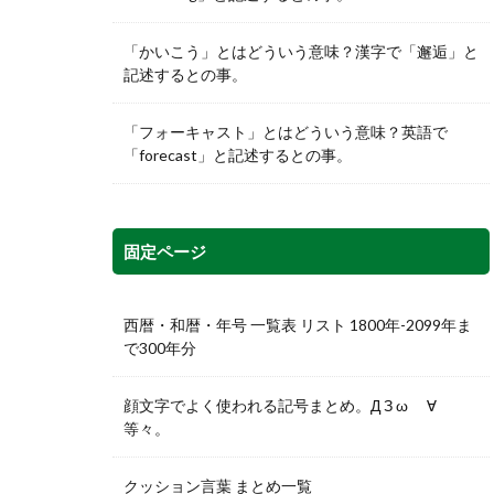
「かいこう」とはどういう意味？漢字で「邂逅」と
記述するとの事。
「フォーキャスト」とはどういう意味？英語で
「forecast」と記述するとの事。
固定ページ
西暦・和暦・年号 一覧表 リスト 1800年-2099年ま
で300年分
顔文字でよく使われる記号まとめ。Д З ω ゞ∀
等々。
クッション言葉 まとめ一覧