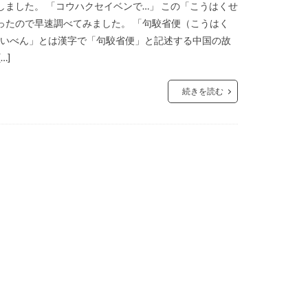
ました。 「コウハクセイベンで…」 この「こうはくせ
ったので早速調べてみました。 「句駮省便（こうはく
せいべん」とは漢字で「句駮省便」と記述する中国の故
…]
続きを読む