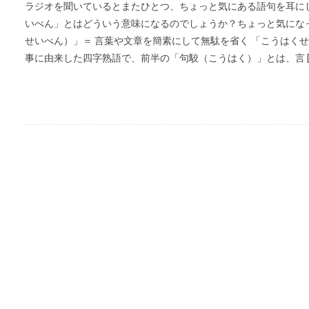
ラジオを聞いているとまたひとつ、ちょっと気にある語句を耳にし
いべん」とはどういう意味になるのでしょうか？ちょっと気にな
せいべん）」＝ 言葉や文章を簡素にして無駄を省く 「こうはく
事に由来した四字熟語で、前半の「句駮（こうはく）」とは、言 [