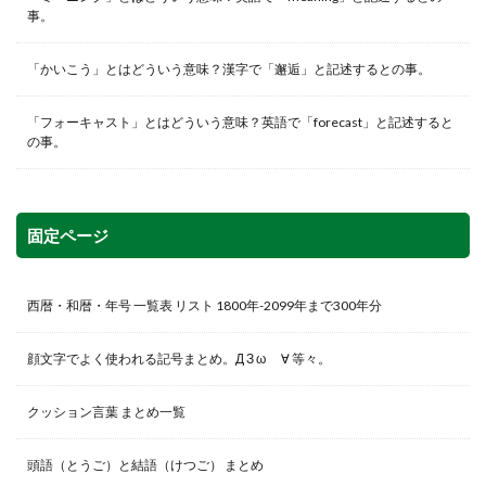
事。
「かいこう」とはどういう意味？漢字で「邂逅」と記述するとの事。
「フォーキャスト」とはどういう意味？英語で「forecast」と記述すると
の事。
固定ページ
西暦・和暦・年号 一覧表 リスト 1800年-2099年まで300年分
顔文字でよく使われる記号まとめ。Д З ω ゞ∀ 等々。
クッション言葉 まとめ一覧
頭語（とうご）と結語（けつご） まとめ