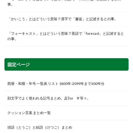
事。
「かいこう」とはどういう意味？漢字で「邂逅」と記述するとの事。
「フォーキャスト」とはどういう意味？英語で「forecast」と記述すると
の事。
固定ページ
西暦・和暦・年号 一覧表 リスト 1800年-2099年まで300年分
顔文字でよく使われる記号まとめ。Д З ω ゞ∀ 等々。
クッション言葉 まとめ一覧
頭語（とうご）と結語（けつご） まとめ