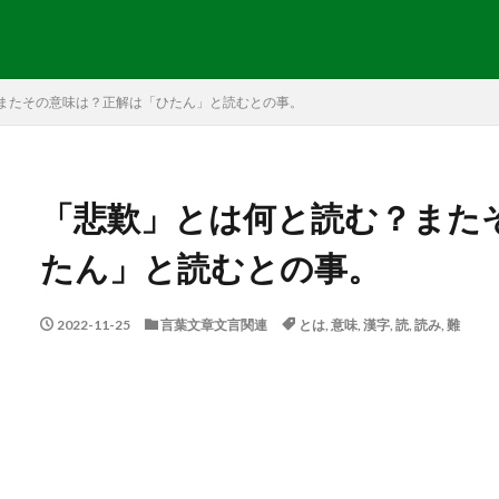
またその意味は？正解は「ひたん」と読むとの事。
「悲歎」とは何と読む？また
たん」と読むとの事。
2022-11-25
言葉文章文言関連
とは
,
意味
,
漢字
,
読
,
読み
,
難