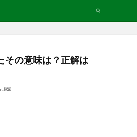
たその意味は？正解は
み
,
起源