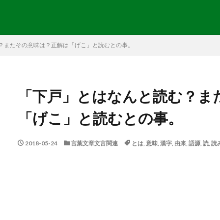
？またその意味は？正解は「げこ」と読むとの事。
「下戸」とはなんと読む？ま
「げこ」と読むとの事。
2018-05-24
言葉文章文言関連
とは
,
意味
,
漢字
,
由来
,
語源
,
読
,
読