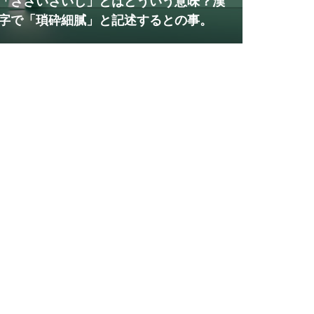
「ささいさいじ」とはどういう意味？漢
字で「瑣砕細膩」と記述するとの事。