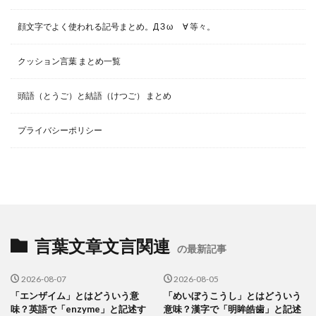
顔文字でよく使われる記号まとめ。Д З ω ゞ∀ 等々。
クッション言葉 まとめ一覧
頭語（とうご）と結語（けつご） まとめ
プライバシーポリシー
言葉文章文言関連
の最新記事
2026-08-07
2026-08-05
「エンザイム」とはどういう意
「めいぼうこうし」とはどういう
味？英語で「enzyme」と記述す
意味？漢字で「明眸皓歯」と記述