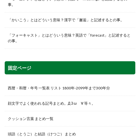
事。
「かいこう」とはどういう意味？漢字で「邂逅」と記述するとの事。
「フォーキャスト」とはどういう意味？英語で「forecast」と記述すると
の事。
固定ページ
西暦・和暦・年号 一覧表 リスト 1800年-2099年まで300年分
顔文字でよく使われる記号まとめ。Д З ω ゞ∀ 等々。
クッション言葉 まとめ一覧
頭語（とうご）と結語（けつご） まとめ