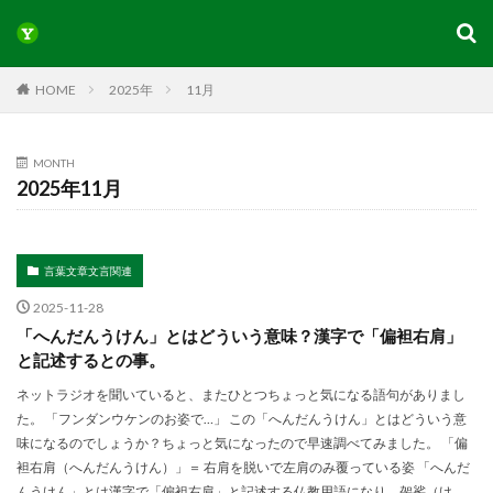
HOME
2025年
11月
MONTH
2025年11月
言葉文章文言関連
2025-11-28
「へんだんうけん」とはどういう意味？漢字で「偏袒右肩」
と記述するとの事。
ネットラジオを聞いていると、またひとつちょっと気になる語句がありまし
た。 「フンダンウケンのお姿で…」 この「へんだんうけん」とはどういう意
味になるのでしょうか？ちょっと気になったので早速調べてみました。 「偏
袒右肩（へんだんうけん）」＝ 右肩を脱いで左肩のみ覆っている姿 「へんだ
んうけん」とは漢字で「偏袒右肩」と記述する仏教用語になり、袈裟（け