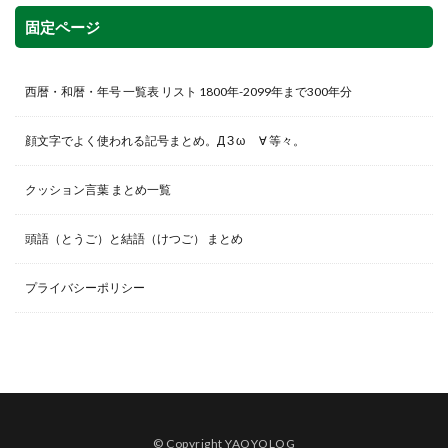
固定ページ
西暦・和暦・年号 一覧表 リスト 1800年-2099年まで300年分
顔文字でよく使われる記号まとめ。Д З ω ゞ∀ 等々。
クッション言葉 まとめ一覧
頭語（とうご）と結語（けつご） まとめ
プライバシーポリシー
© Copyright YAOYOLOG