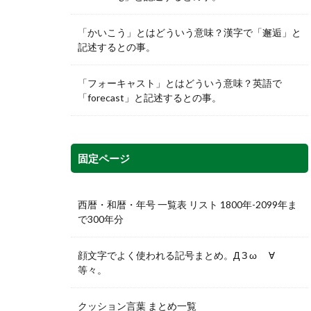
「かいこう」とはどういう意味？漢字で「邂逅」と
記述するとの事。
「フォーキャスト」とはどういう意味？英語で
「forecast」と記述するとの事。
固定ページ
西暦・和暦・年号 一覧表 リスト 1800年-2099年ま
で300年分
顔文字でよく使われる記号まとめ。Д З ω ゞ∀
等々。
クッション言葉 まとめ一覧