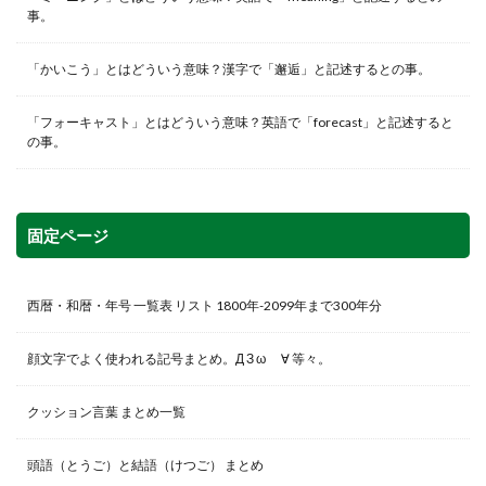
事。
「かいこう」とはどういう意味？漢字で「邂逅」と記述するとの事。
「フォーキャスト」とはどういう意味？英語で「forecast」と記述すると
の事。
固定ページ
西暦・和暦・年号 一覧表 リスト 1800年-2099年まで300年分
顔文字でよく使われる記号まとめ。Д З ω ゞ∀ 等々。
クッション言葉 まとめ一覧
頭語（とうご）と結語（けつご） まとめ