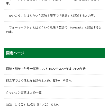
事。
「かいこう」とはどういう意味？漢字で「邂逅」と記述するとの事。
「フォーキャスト」とはどういう意味？英語で「forecast」と記述すると
の事。
固定ページ
西暦・和暦・年号 一覧表 リスト 1800年-2099年まで300年分
顔文字でよく使われる記号まとめ。Д З ω ゞ∀ 等々。
クッション言葉 まとめ一覧
頭語（とうご）と結語（けつご） まとめ