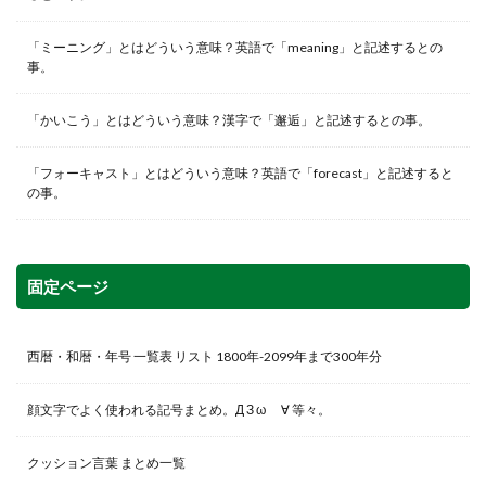
「ミーニング」とはどういう意味？英語で「meaning」と記述するとの
事。
「かいこう」とはどういう意味？漢字で「邂逅」と記述するとの事。
「フォーキャスト」とはどういう意味？英語で「forecast」と記述すると
の事。
固定ページ
西暦・和暦・年号 一覧表 リスト 1800年-2099年まで300年分
顔文字でよく使われる記号まとめ。Д З ω ゞ∀ 等々。
クッション言葉 まとめ一覧