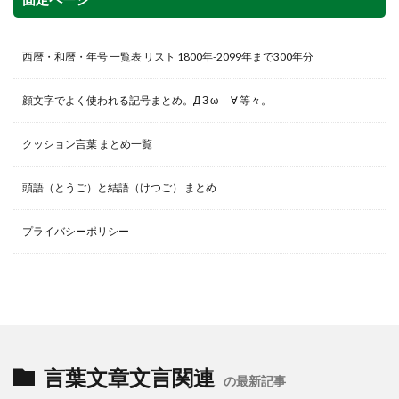
西暦・和暦・年号 一覧表 リスト 1800年-2099年まで300年分
顔文字でよく使われる記号まとめ。Д З ω ゞ∀ 等々。
クッション言葉 まとめ一覧
頭語（とうご）と結語（けつご） まとめ
プライバシーポリシー
言葉文章文言関連
の最新記事