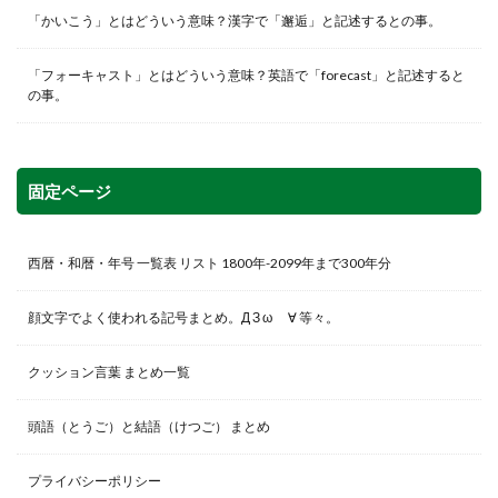
「かいこう」とはどういう意味？漢字で「邂逅」と記述するとの事。
「フォーキャスト」とはどういう意味？英語で「forecast」と記述すると
の事。
固定ページ
西暦・和暦・年号 一覧表 リスト 1800年-2099年まで300年分
顔文字でよく使われる記号まとめ。Д З ω ゞ∀ 等々。
クッション言葉 まとめ一覧
頭語（とうご）と結語（けつご） まとめ
プライバシーポリシー