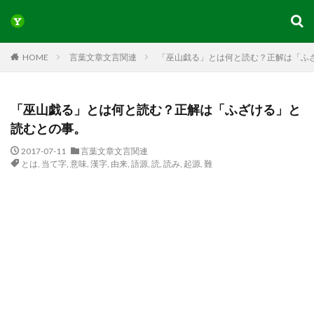
HOME
言葉文章文言関連
「巫山戯る」とは何と読む？正解は「ふ
「巫山戯る」とは何と読む？正解は「ふざける」と
読むとの事。
2017-07-11
言葉文章文言関連
とは
,
当て字
,
意味
,
漢字
,
由来
,
語源
,
読
,
読み
,
起源
,
難