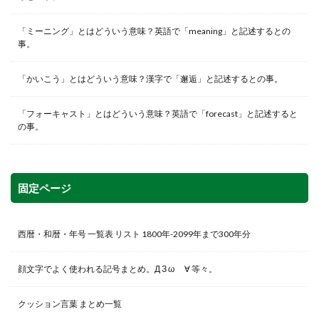
「ミーニング」とはどういう意味？英語で「meaning」と記述するとの
事。
「かいこう」とはどういう意味？漢字で「邂逅」と記述するとの事。
「フォーキャスト」とはどういう意味？英語で「forecast」と記述すると
の事。
固定ページ
西暦・和暦・年号 一覧表 リスト 1800年-2099年まで300年分
顔文字でよく使われる記号まとめ。Д З ω ゞ∀ 等々。
クッション言葉 まとめ一覧